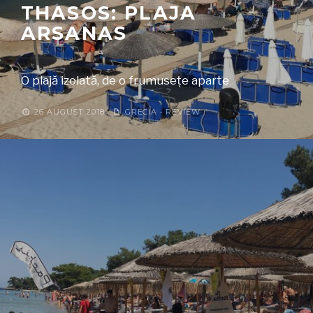
THASOS: PLAJA
ARSANAS
O plajă izolată, de o frumusețe aparte
26 AUGUST 2018
GRECIA
•
REVIEW