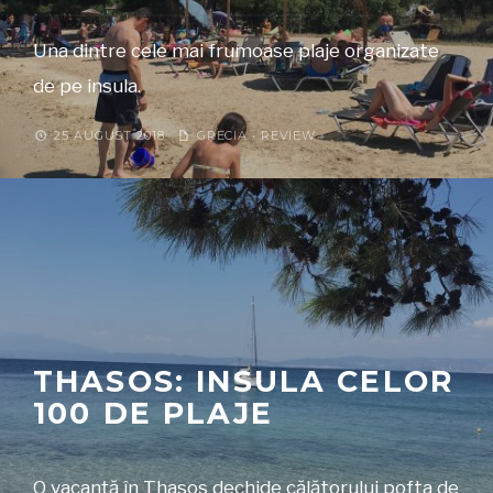
Una dintre cele mai frumoase plaje organizate
de pe insula.
25 AUGUST 2018
GRECIA
•
REVIEW
THASOS: INSULA CELOR
100 DE PLAJE
O vacanță în Thasos dechide călătorului pofta de