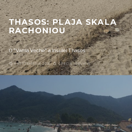
THASOS: PLAJA SKALA
RACHONIOU
O "Vama Veche" a insulei Thasos
1 SEPTEMBRIE 2018
GRECIA
•
REVIEW