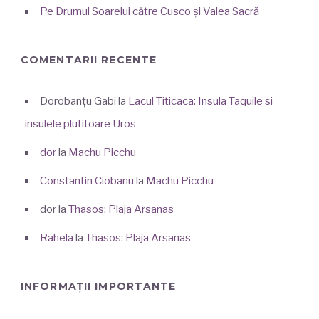
Pe Drumul Soarelui către Cusco și Valea Sacră
COMENTARII RECENTE
Dorobanțu Gabi
la
Lacul Titicaca: Insula Taquile si
insulele plutitoare Uros
dor
la
Machu Picchu
Constantin Ciobanu
la
Machu Picchu
dor
la
Thasos: Plaja Arsanas
Rahela
la
Thasos: Plaja Arsanas
INFORMAȚII IMPORTANTE