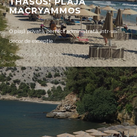
THASOS: PLAJA
MACRYAMMOS
O plajă privată, perfect administrată, într-un
decor de excepție
28 AUGUST 2018
GRECIA
•
REVIEW