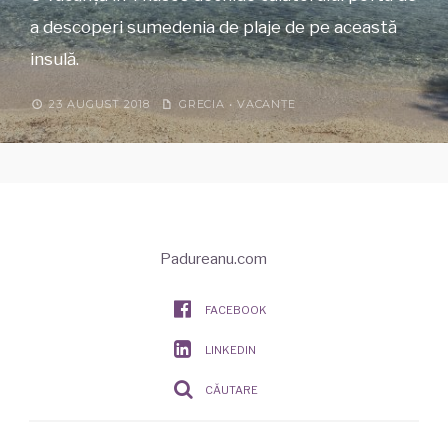
a descoperi sumedenia de plaje de pe această
insulă.
23 AUGUST 2018
GRECIA
•
VACANȚE
Padureanu.com
FACEBOOK
LINKEDIN
CĂUTARE