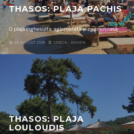
THASOS: PLAJA PACHIS
O plajă înghesuita, aglomerată și zgomotoasă
26 AUGUST 2018
GRECIA
•
REVIEW
THASOS: PLAJA
LOULOUDIS