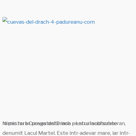
In pestera Cuevas del Drach – Lacuri subterane
Nimic nu te pregateste insa pentru lacul subteran,
denumit Lacul Martel. Este intr-adevar mare, iar intr-