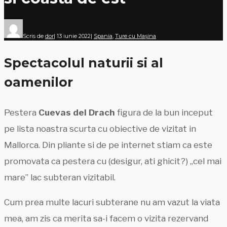
Scris de
dor
|
13 iunie 2022
|
Spania
,
Ture cu Mașina
Spectacolul naturii si al
oamenilor
Pestera
Cuevas del Drach
figura de la bun inceput
pe lista noastra scurta cu obiective de vizitat in
Mallorca. Din pliante si de pe internet stiam ca este
promovata ca pestera cu (desigur, ati ghicit?) „cel mai
mare” lac subteran vizitabil.
Cum prea multe lacuri subterane nu am vazut la viata
mea, am zis ca merita sa-i facem o vizita rezervand