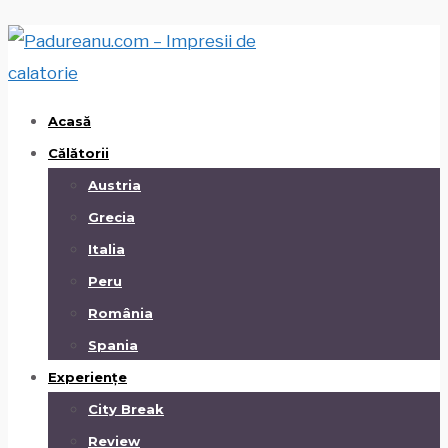
Acasă
Călătorii
Austria
Grecia
Italia
Peru
România
Spania
Experiențe
City Break
Review