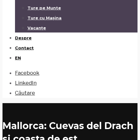
Ture pe Munte
Ture cu Mașina
Vacanțe
Despre
Contact
EN
Facebook
LinkedIn
Căutare
Mallorca: Cuevas del Drach
si coasta de est