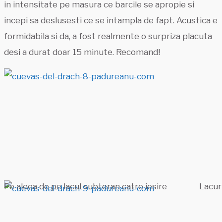
in intensitate pe masura ce barcile se apropie si
incepi sa deslusesti ce se intampla de fapt. Acustica e
formidabila si da, a fost realmente o surpriza placuta
desi a durat doar 15 minute. Recomand!
Pe aleea de pe lacul subteran catre iesire
Lacur