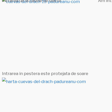
Intrarea de la casele de bilete
Am intr
Intrarea in pestera este protejata de soare