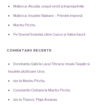
Mallorca: Alcudia, orașul vechi și împrejurimile
Mallorca: Insulele Baleare – Primele impresii
Machu Picchu
Pe Drumul Soarelui către Cusco și Valea Sacră
COMENTARII RECENTE
Dorobanțu Gabi
la
Lacul Titicaca: Insula Taquile si
insulele plutitoare Uros
dor
la
Machu Picchu
Constantin Ciobanu
la
Machu Picchu
dor
la
Thasos: Plaja Arsanas