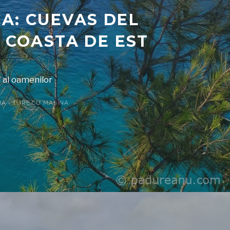
A: CUEVAS DEL
 COASTA DE EST
i al oamenilor
IA
•
TURE CU MAȘINA