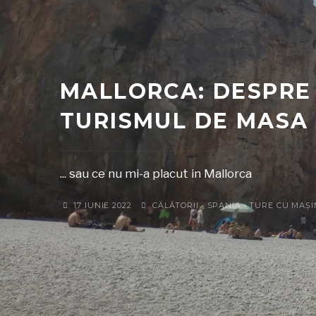
MALLORCA: DESPRE
TURISMUL DE MASA
... sau ce nu mi-a placut in Mallorca
17 IUNIE 2022
CĂLĂTORII
•
SPANIA
•
TURE CU MAȘ