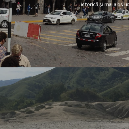
istorică și mai ales un
28 APRILIE 2019
PE