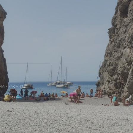
INA
•
VACANȚE