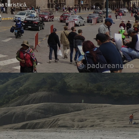
a turistică.
RU
•
TURE CU MAȘINA
•
VACANȚE