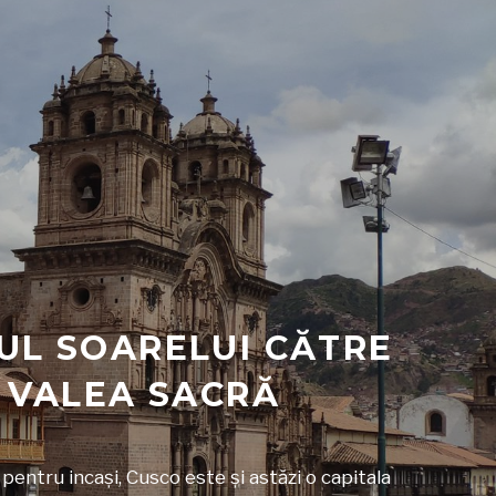
UL SOARELUI CĂTRE
I VALEA SACRĂ
pentru incași, Cusco este și astăzi o capitala