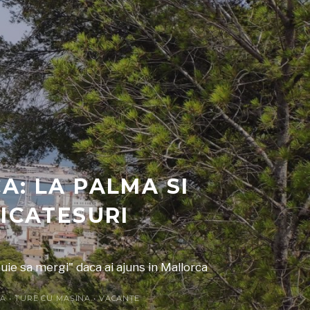
A: LA PALMA SI
ICATESURI
buie sa mergi" daca ai ajuns in Mallorca
IA
•
TURE CU MAȘINA
•
VACANȚE