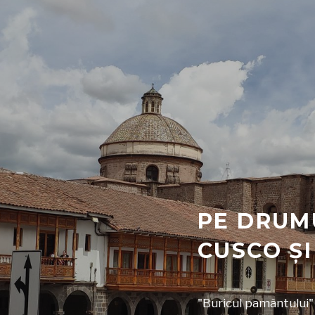
PE DRUM
CUSCO Ș
"Buricul pamântului" 