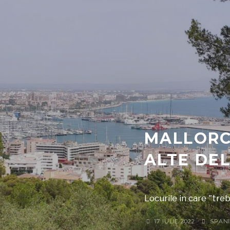
MALLORC
ALTE DEL
Locurile in care "tre
17 IULIE 2022
SPAN