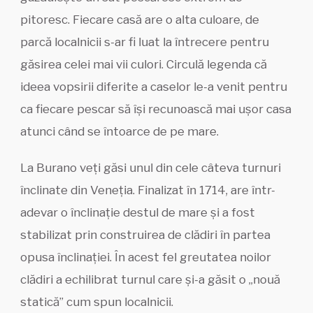
pitoresc. Fiecare casă are o alta culoare, de
parcă localnicii s-ar fi luat la întrecere pentru
găsirea celei mai vii culori. Circulă legenda că
ideea vopsirii diferite a caselor le-a venit pentru
ca fiecare pescar să își recunoască mai ușor casa
atunci când se întoarce de pe mare.
La Burano veți găsi unul din cele câteva turnuri
înclinate din Veneția. Finalizat în 1714, are într-
adevar o înclinație destul de mare și a fost
stabilizat prin construirea de clădiri în partea
opusa înclinației. În acest fel greutatea noilor
clădiri a echilibrat turnul care și-a găsit o „nouă
statică” cum spun localnicii.