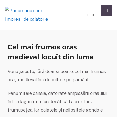
VENEȚIA: ORAȘUL DE
PE APE
Cel mai frumos oraș
medieval locuit din lume
SCRIS DE
DOR
|
31 IANUARIE 2019
|
CITY BREAK
,
ITALIA
Veneția este, fără doar și poate, cel mai frumos
oraș medieval încă locuit de pe pamânt.
Renumitele canale, datorate amplasării orașului
într-o lagună, nu fac decât să-i accentueze
frumusețea, iar palatele și nelipsitele gondole