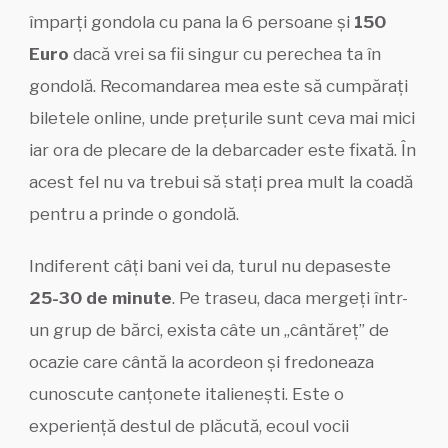
împarți gondola cu pana la 6 persoane și
150
Euro
dacă vrei sa fii singur cu perechea ta în
gondolă. Recomandarea mea este să cumpărați
biletele online, unde prețurile sunt ceva mai mici
iar ora de plecare de la debarcader este fixată. În
acest fel nu va trebui să stați prea mult la coadă
pentru a prinde o gondolă.
Indiferent câți bani vei da, turul nu depaseste
25-30 de minute
. Pe traseu, daca mergeți într-
un grup de bărci, exista câte un „cântăreț” de
ocazie care cântă la acordeon și fredoneaza
cunoscute canțonete italienești. Este o
experiență destul de plăcută, ecoul vocii