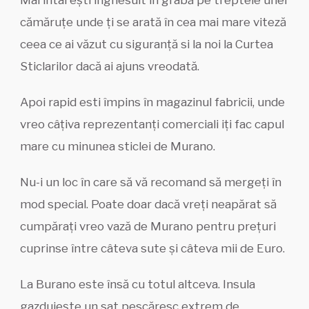
cămăruțe unde ți se arată în cea mai mare viteză
ceea ce ai văzut cu siguranță si la noi la Curtea
Sticlarilor dacă ai ajuns vreodată.
Apoi rapid esti împins în magazinul fabricii, unde
vreo câțiva reprezentanți comerciali iți fac capul
mare cu minunea sticlei de Murano.
Nu-i un loc în care să vă recomand să mergeți în
mod special. Poate doar dacă vreți neapărat să
cumpărați vreo vază de Murano pentru prețuri
cuprinse între câteva sute și câteva mii de Euro.
La Burano este însă cu totul altceva. Insula
gazduiește un sat pescăresc extrem de