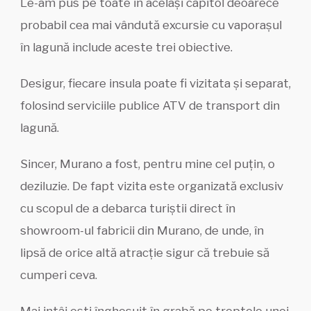
Le-am pus pe toate în același capitol deoarece
probabil cea mai vândută excursie cu vaporașul
în lagună include aceste trei obiective.
Desigur, fiecare insula poate fi vizitata și separat,
folosind serviciile publice ATV de transport din
lagună.
Sincer, Murano a fost, pentru mine cel puțin, o
deziluzie. De fapt vizita este organizată exclusiv
cu scopul de a debarca turiștii direct în
showroom-ul fabricii din Murano, de unde, în
lipsă de orice altă atracție sigur că trebuie să
cumperi ceva.
Mai intâi ești înghesuit în grabă pe treptele unei