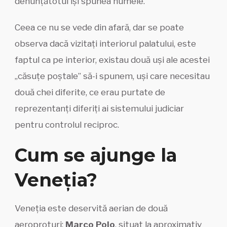
denunțătotul își spunea numele.
Ceea ce nu se vede din afară, dar se poate
observa dacă vizitați interiorul palatului, este
faptul ca pe interior, existau două uși ale acestei
„căsuțe poștale” să-i spunem, uși care necesitau
două chei diferite, ce erau purtate de
reprezentanți diferiți ai sistemului judiciar
pentru controlul reciproc.
Cum se ajunge la
Veneția?
Veneția este deservită aerian de două
aeroproturi:
Marco Polo
, situat la aproximativ