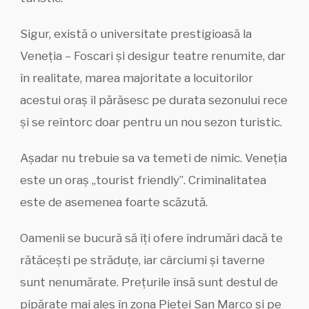
Sigur, există o universitate prestigioasă la
Veneția – Foscari și desigur teatre renumite, dar
în realitate, marea majoritate a locuitorilor
acestui oraș îl părăsesc pe durata sezonului rece
și se reîntorc doar pentru un nou sezon turistic.
Așadar nu trebuie sa va temeti de nimic. Veneția
este un oraș „tourist friendly”. Criminalitatea
este de asemenea foarte scăzută.
Oamenii se bucură să îți ofere îndrumări dacă te
rătăcești pe străduțe, iar cârciumi și taverne
sunt nenumărate. Prețurile însă sunt destul de
pipărate mai ales în zona Pieței San Marco și pe