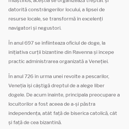
mlăștinos, aceștia se organizează treptat și
datorită constrângerilor locului, a lipsei de
resurse locale, se transformă în excelenți
navigatori și negustori.
În anul 697 se înfiinteaza oficiul de doge, la
inițiativa curții bizantine din Ravenna și începe
practic administrarea organizată a Veneției.
În anul 726 în urma unei revolte a pescarilor,
Veneția își câștigă dreptul de a alege liber
dogele. De acum înainte, principala preocupare a
locuitorilor a fost aceea de a-și păstra
independența, atât față de biserica catolică, cât
și față de cea bizantină.