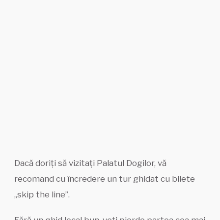
Dacă doriți să vizitați Palatul Dogilor, vă
recomand cu încredere un tur ghidat cu bilete
„skip the line”.
Fără un ghid local bun, veți pierde partea cea mai