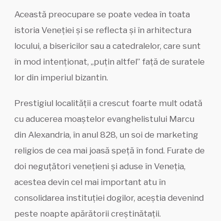
Această preocupare se poate vedea în toata
istoria Veneției și se reflecta și în arhitectura
locului, a bisericilor sau a catedralelor, care sunt
în mod intenționat, „puțin altfel” față de suratele
lor din imperiul bizantin.
Prestigiul localității a crescut foarte mult odată
cu aducerea moaștelor evanghelistului Marcu
din Alexandria, în anul 828, un soi de marketing
religios de cea mai joasă speță în fond. Furate de
doi neguțători venețieni și aduse în Veneția,
acestea devin cel mai important atu în
consolidarea instituției dogilor, aceștia devenind
peste noapte apărătorii creștinătații.