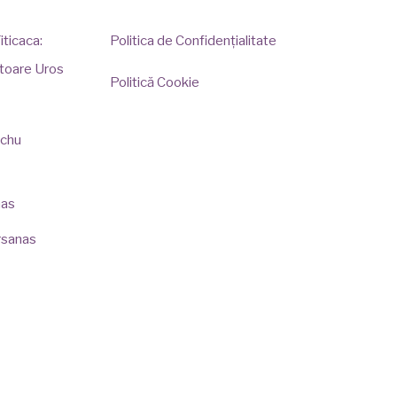
iticaca:
Politica de Confidențialitate
titoare Uros
Politică Cookie
chu
nas
rsanas