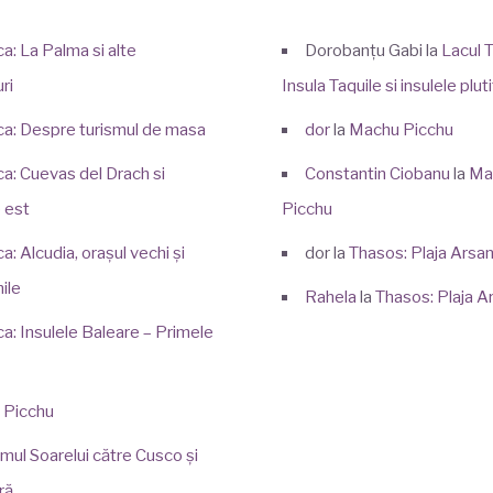
a: La Palma si alte
Dorobanțu Gabi
la
Lacul T
ri
Insula Taquile si insulele plu
ca: Despre turismul de masa
dor
la
Machu Picchu
ca: Cuevas del Drach si
Constantin Ciobanu
la
Ma
 est
Picchu
a: Alcudia, orașul vechi și
dor
la
Thasos: Plaja Arsa
ile
Rahela
la
Thasos: Plaja A
ca: Insulele Baleare – Primele
 Picchu
mul Soarelui către Cusco și
ră