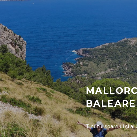
MALLORC
BALEARE 
Ținutul soarelui și al 