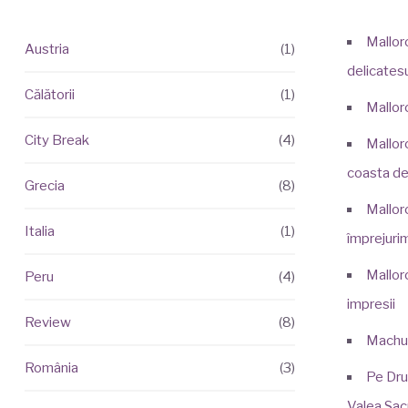
Mallorc
Austria
(1)
delicatesu
Călătorii
(1)
Mallor
City Break
(4)
Mallor
coasta de
Grecia
(8)
Mallorc
Italia
(1)
împrejurim
Mallor
Peru
(4)
impresii
Review
(8)
Machu
România
(3)
Pe Dru
Valea Sac