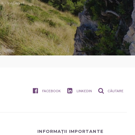
IA
•
VACANȚE
FACEBOOK
LINKEDIN
CĂUTARE
INFORMAȚII IMPORTANTE