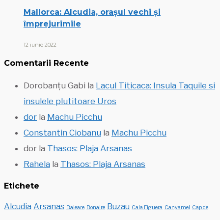
Mallorca: Alcudia, orașul vechi și
împrejurimile
12 iunie 2022
Comentarii Recente
Dorobanțu Gabi
la
Lacul Titicaca: Insula Taquile si
insulele plutitoare Uros
dor
la
Machu Picchu
Constantin Ciobanu
la
Machu Picchu
dor
la
Thasos: Plaja Arsanas
Rahela
la
Thasos: Plaja Arsanas
Etichete
Alcudia
Arsanas
Buzau
Baleare
Bonaire
Cala Figuera
Canyamel
Cap de