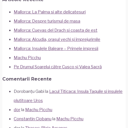
Mallorca: La Palma si alte delicatesuri
Mallorca: Despre turismul de masa
Mallorca: Cuevas del Drach si coasta de est
Mallorca: Alcudia, orașul vechi și împrejurimile
Mallorca: Insulele Baleare – Primele impresii
Machu Picchu
Pe Drumul Soarelui către Cusco și Valea Sacră
Comentarii Recente
Dorobanțu Gabi
la
Lacul Titicaca: Insula Taquile si insulele
plutitoare Uros
dor
la
Machu Picchu
Constantin Ciobanu
la
Machu Picchu