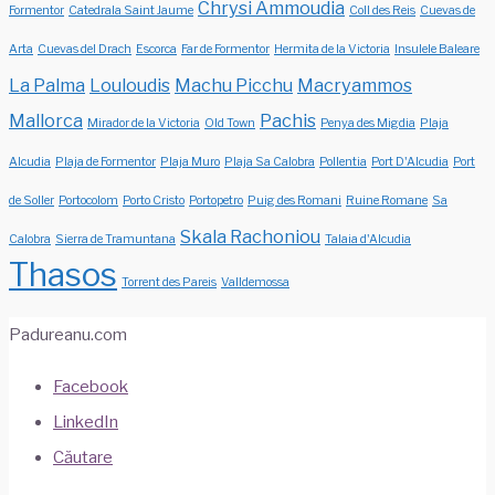
Chrysi Ammoudia
Formentor
Catedrala Saint Jaume
Coll des Reis
Cuevas de
Arta
Cuevas del Drach
Escorca
Far de Formentor
Hermita de la Victoria
Insulele Baleare
La Palma
Louloudis
Machu Picchu
Macryammos
Mallorca
Pachis
Mirador de la Victoria
Old Town
Penya des Migdia
Plaja
Alcudia
Plaja de Formentor
Plaja Muro
Plaja Sa Calobra
Pollentia
Port D'Alcudia
Port
de Soller
Portocolom
Porto Cristo
Portopetro
Puig des Romani
Ruine Romane
Sa
Skala Rachoniou
Calobra
Sierra de Tramuntana
Talaia d'Alcudia
Thasos
Torrent des Pareis
Valldemossa
Padureanu.com
Facebook
LinkedIn
Căutare