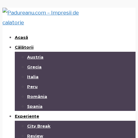
Acasă
Călătorii
Austria
Grecia
Italia
Peru
România
Spania
Experiențe
City Break
Review