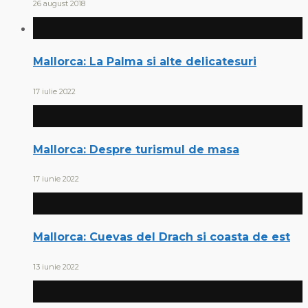
26 august 2018
Mallorca: La Palma si alte delicatesuri
17 iulie 2022
Mallorca: Despre turismul de masa
17 iunie 2022
Mallorca: Cuevas del Drach si coasta de est
13 iunie 2022