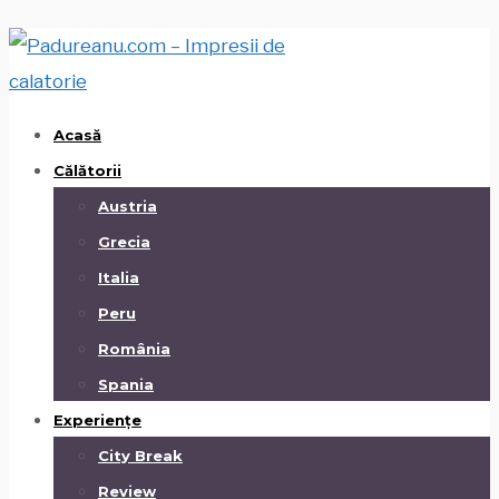
Acasă
Călătorii
Austria
Grecia
Italia
Peru
România
Spania
Experiențe
City Break
Review