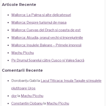
Articole Recente
Mallorca: La Palma si alte delicatesuri
Mallorca: Despre turismul de masa
Mallorca: Cuevas del Drach si coasta de est
Mallorca: Alcudia, orașul vechi și împrejurimile
Mallorca: Insulele Baleare – Primele impresii
Machu Picchu
Pe Drumul Soarelui către Cusco și Valea Sacră
Comentarii Recente
Dorobanțu Gabi
la
Lacul Titicaca: Insula Taquile si insulele
plutitoare Uros
dor
la
Machu Picchu
Constantin Ciobanu
la
Machu Picchu