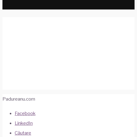
Pe Drumul Soarelui către
Cusco și Valea Sacră
"Buricul pamântului" pentru incași, Cusco este și
astăzi o capitala istorică și mai ales una turistică.
28 aprilie 2019
Peru
•
Ture cu Mașina
•
Vacanțe
Padureanu.com
Facebook
LinkedIn
Căutare