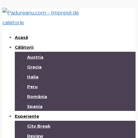
Acasă
Călătorii
Austria
Grecia
Italia
Peru
România
Spania
Experiențe
City Break
Review