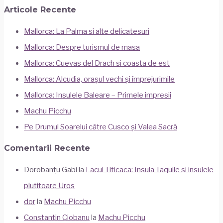
Articole Recente
Mallorca: La Palma si alte delicatesuri
Mallorca: Despre turismul de masa
Mallorca: Cuevas del Drach si coasta de est
Mallorca: Alcudia, orașul vechi și împrejurimile
Mallorca: Insulele Baleare – Primele impresii
Machu Picchu
Pe Drumul Soarelui către Cusco și Valea Sacră
Comentarii Recente
Dorobanțu Gabi
la
Lacul Titicaca: Insula Taquile si insulele
plutitoare Uros
dor
la
Machu Picchu
Constantin Ciobanu
la
Machu Picchu