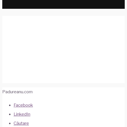
Pe Drumul Soarelui către
Cusco și Valea Sacră
"Buricul pamântului" pentru incași, Cusco este și
astăzi o capitala istorică și mai ales una turistică.
28 aprilie 2019
Peru
•
Ture cu Mașina
•
Vacanțe
Padureanu.com
Facebook
LinkedIn
Căutare