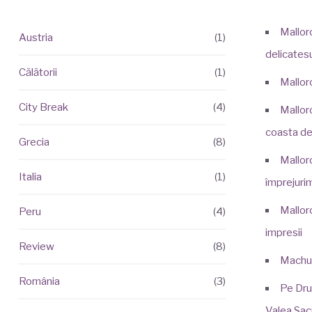
Mallorc
Austria
(1)
delicatesu
Călătorii
(1)
Mallor
City Break
(4)
Mallor
coasta de
Grecia
(8)
Mallorc
Italia
(1)
împrejurim
Mallor
Peru
(4)
impresii
Review
(8)
Machu
România
(3)
Pe Dru
Valea Sac