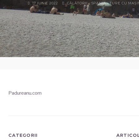
17 IUNIE 2022
CĂLĂTORII
•
SPANIA
•
TURE CU MAȘ
Padureanu.com
CATEGORII
ARTICO