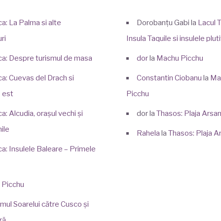
a: La Palma si alte
Dorobanțu Gabi
la
Lacul T
ri
Insula Taquile si insulele plu
ca: Despre turismul de masa
dor
la
Machu Picchu
ca: Cuevas del Drach si
Constantin Ciobanu
la
Ma
 est
Picchu
a: Alcudia, orașul vechi și
dor
la
Thasos: Plaja Arsa
ile
Rahela
la
Thasos: Plaja A
ca: Insulele Baleare – Primele
 Picchu
mul Soarelui către Cusco și
ră