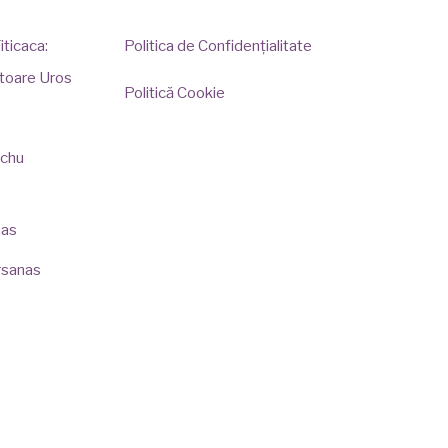
iticaca:
Politica de Confidențialitate
titoare Uros
Politică Cookie
chu
nas
rsanas