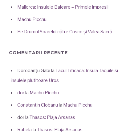
Mallorca: Insulele Baleare – Primele impresii
Machu Picchu
Pe Drumul Soarelui către Cusco și Valea Sacră
COMENTARII RECENTE
Dorobanțu Gabi
la
Lacul Titicaca: Insula Taquile si
insulele plutitoare Uros
dor
la
Machu Picchu
Constantin Ciobanu
la
Machu Picchu
dor
la
Thasos: Plaja Arsanas
Rahela
la
Thasos: Plaja Arsanas