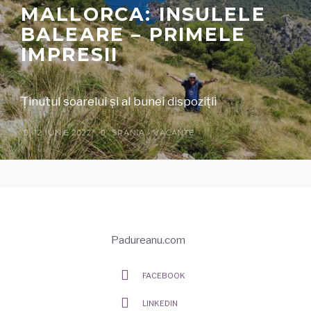
MALLORCA: INSULELE
BALEARE – PRIMELE
IMPRESII
Ținutul soarelui și al bunei dispoziții
12 IUNIE 2022
SPANIA
•
VACANȚE
Padureanu.com
FACEBOOK
LINKEDIN