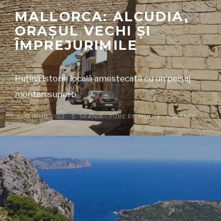
MALLORCA: ALCUDIA,
ORAȘUL VECHI ȘI
ÎMPREJURIMILE
Puțină istorie locală amestecată cu un peisaj
montan superb
12 IUNIE 2022
SPANIA
•
TURE PE MUNTE
•
VACANȚE