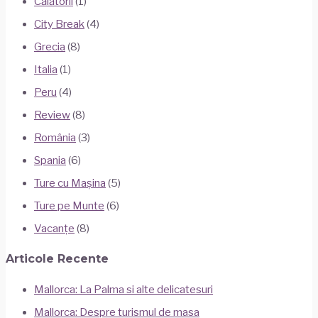
Călătorii
(1)
City Break
(4)
Grecia
(8)
Italia
(1)
Peru
(4)
Review
(8)
România
(3)
Spania
(6)
Ture cu Mașina
(5)
Ture pe Munte
(6)
Vacanțe
(8)
Articole Recente
Mallorca: La Palma si alte delicatesuri
Mallorca: Despre turismul de masa