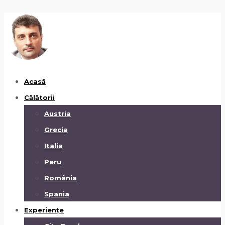
Acasă
Călătorii
Austria
Grecia
Italia
Peru
România
Spania
Experiențe