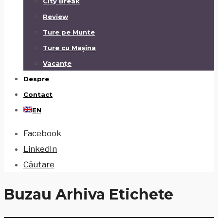
City Break
Review
Ture pe Munte
Ture cu Mașina
Vacanțe
Despre
Contact
EN
Facebook
LinkedIn
Căutare
Buzau
Arhiva Etichete