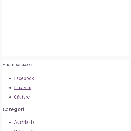
Buzăului
In vizita la trovanții din munții Buzăului, formațiuni
pietroase stranii cu forme curioase.
13 august 2018
România
•
Ture pe Munte
Padureanu.com
Facebook
LinkedIn
Căutare
Categorii
Austria
(1)