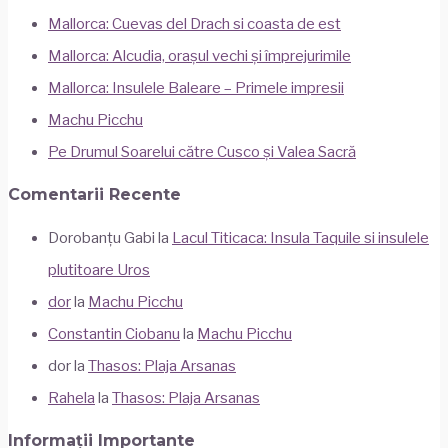
Mallorca: Cuevas del Drach si coasta de est
Mallorca: Alcudia, orașul vechi și împrejurimile
Mallorca: Insulele Baleare – Primele impresii
Machu Picchu
Pe Drumul Soarelui către Cusco și Valea Sacră
Comentarii Recente
Dorobanțu Gabi
la
Lacul Titicaca: Insula Taquile si insulele
plutitoare Uros
dor
la
Machu Picchu
Constantin Ciobanu
la
Machu Picchu
dor
la
Thasos: Plaja Arsanas
Rahela
la
Thasos: Plaja Arsanas
Informații Importante