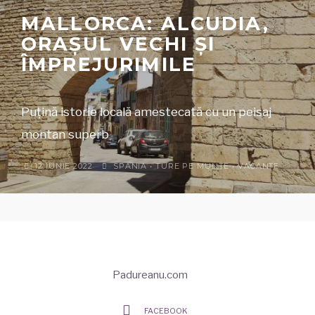
MALLORCA: ALCUDIA,
ORAȘUL VECHI ȘI
ÎMPREJURIMILE
Puțină istorie locală amestecată cu un peisaj
montan superb
12 IUNIE 2022
SPANIA
•
TURE PE MUNTE
•
VACANȚE
Padureanu.com
FACEBOOK