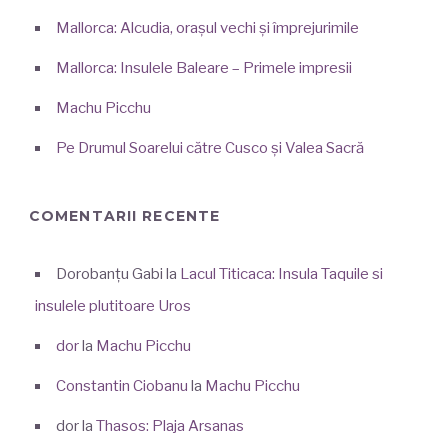
Mallorca: Alcudia, orașul vechi și împrejurimile
Mallorca: Insulele Baleare – Primele impresii
Machu Picchu
Pe Drumul Soarelui către Cusco și Valea Sacră
COMENTARII RECENTE
Dorobanțu Gabi
la
Lacul Titicaca: Insula Taquile si
insulele plutitoare Uros
dor
la
Machu Picchu
Constantin Ciobanu
la
Machu Picchu
dor
la
Thasos: Plaja Arsanas