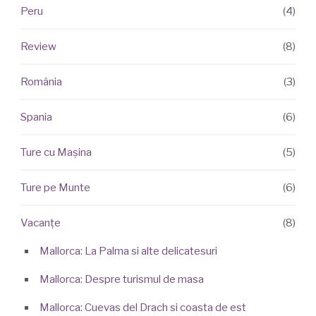
Peru
(4)
Review
(8)
România
(3)
Spania
(6)
Ture cu Mașina
(5)
Ture pe Munte
(6)
Vacanțe
(8)
Mallorca: La Palma si alte delicatesuri
Mallorca: Despre turismul de masa
Mallorca: Cuevas del Drach si coasta de est