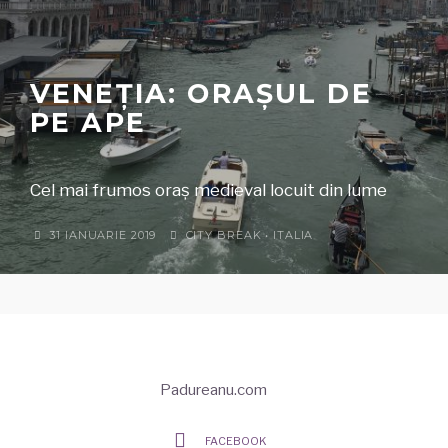
VENEȚIA: ORAȘUL DE
PE APE
Cel mai frumos oraș medieval locuit din lume
31 IANUARIE 2019
CITY BREAK
•
ITALIA
Padureanu.com
FACEBOOK