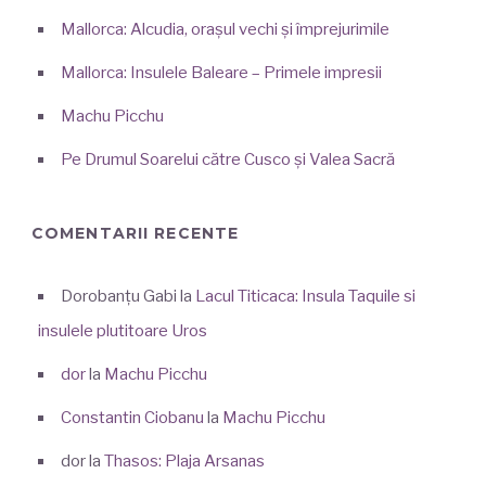
Mallorca: Alcudia, orașul vechi și împrejurimile
Mallorca: Insulele Baleare – Primele impresii
Machu Picchu
Pe Drumul Soarelui către Cusco și Valea Sacră
COMENTARII RECENTE
Dorobanțu Gabi
la
Lacul Titicaca: Insula Taquile si
insulele plutitoare Uros
dor
la
Machu Picchu
Constantin Ciobanu
la
Machu Picchu
dor
la
Thasos: Plaja Arsanas