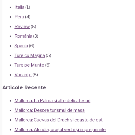
Italia
(1)
Peru
(4)
Review
(8)
România
(3)
Spania
(6)
Ture cu Mașina
(5)
Ture pe Munte
(6)
Vacanțe
(8)
Articole Recente
Mallorca: La Palma si alte delicatesuri
Mallorca: Despre turismul de masa
Mallorca: Cuevas del Drach si coasta de est
Mallorca: Alcudia, orașul vechi și împrejurimile