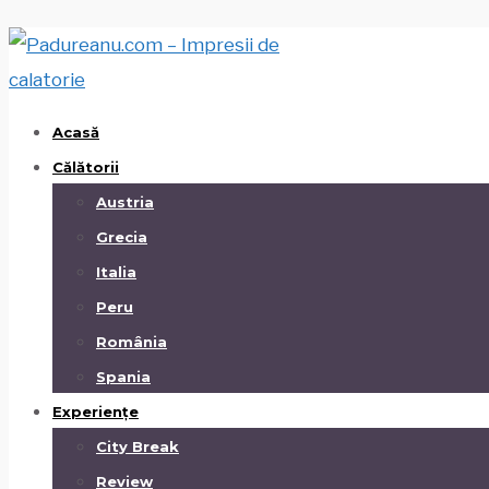
Acasă
Călătorii
Austria
Grecia
Italia
Peru
România
Spania
Experiențe
City Break
Review