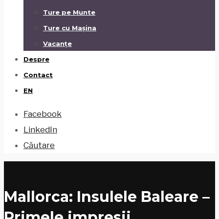
Ture pe Munte
Ture cu Mașina
Vacanțe
Despre
Contact
EN
Facebook
LinkedIn
Căutare
Mallorca: Insulele Baleare –
Primele impresii