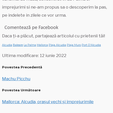
imprejurimi si ne-am propus sa o descoperim la pas,
pe indelete in zilele ce vor urma.
Comentează pe Facebook
Daca ți-a plăcut, partajează articolul cu prietenii tăi!
Alcudia
Baleare
La Palma
Mallorca
Plaja Alcudia
Plaja Muro
Port D'Alcudia
Ultima modificare: 12 iunie 2022
Povestea Precedentă
Machu Picchu
Povestea Următoare
Mallorca: Alcudia, orașul vechi și împrejurimile