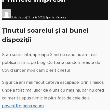
Scris de
dor
|
12 iunie 2022
|
Spania
,
Vacanțe
Ținutul soarelui și al bunei
dispoziții
S-au scurs iata, aproape 3 ani de cand nu am mai
publicat nimic pe blog. Cu toata pandemia asta de
Covid sincer mi-a cam pierit cheful.
Sigur ca am mai facut cateva escapade, prin Thasos
unde a fost mai usor de ajuns cu masina, dar nu cred
ca merita spus nimic in plus fata de cele deja
povestite pana acum
.