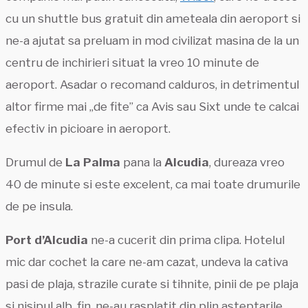
cu un shuttle bus gratuit din ameteala din aeroport si
ne-a ajutat sa preluam in mod civilizat masina de la un
centru de inchirieri situat la vreo 10 minute de
aeroport. Asadar o recomand calduros, in detrimentul
altor firme mai „de fite” ca Avis sau Sixt unde te calcai
efectiv in picioare in aeroport.
Drumul de
La Palma
pana la
Alcudia
, dureaza vreo
40 de minute si este excelent, ca mai toate drumurile
de pe insula.
Port d’Alcudia
ne-a cucerit din prima clipa. Hotelul
mic dar cochet la care ne-am cazat, undeva la cativa
pasi de plaja, strazile curate si tihnite, pinii de pe plaja
si nisipul alb, fin, ne-au rasplatit din plin asteptarile