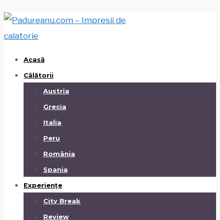
Acasă
Călătorii
Austria
Grecia
Italia
Peru
România
Spania
Experiențe
City Break
Review