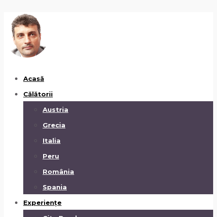
Acasă
Călătorii
Austria
Grecia
Italia
Peru
România
Spania
Experiențe