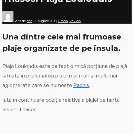
Scris de
dor
|
25 august 2018
|
Grecia
,
Review
Una dintre cele mai frumoase
plaje organizate de pe insula.
Plaja Louloudis este de fapt o mică porțiune de plajă
situată în prelungirea plajei mai mari și mult mai
aglomerate care se numeste
Pachis
.
Iată în continuare poziția relativă a plajei pe harta
insulei Thasos: