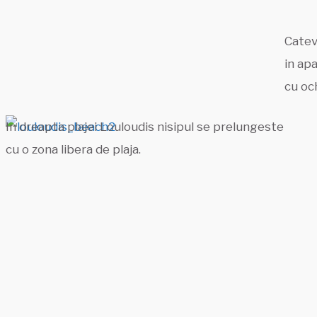
Catev
in apa
cu och
In dreapta plajei Louloudis nisipul se prelungeste
cu o zona libera de plaja.