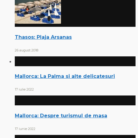
Thasos: Plaja Arsanas
26 august 2018
Mallorca: La Palma si alte delicatesuri
17 iulie 2022
Mallorca: Despre turismul de masa
17 iunie 2022