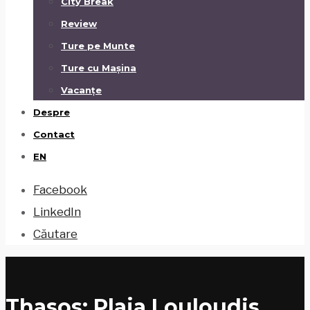
City Break
Review
Ture pe Munte
Ture cu Mașina
Vacanțe
Despre
Contact
EN
Facebook
LinkedIn
Căutare
Thasos: Plaja Louloudis