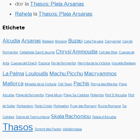
dor
la
Thasos: Plaja Arsanas
Rahela
la
Thasos: Plaja Arsanas
Etichete
Alcudia
Arsanas
Buzau
Baleare
Bonaire
Cala Figuera
Canyamel
Cap de
Chrysi Ammoudia
Formentor
Catedrala Saint Jaume
Coll des Reis
Cuevas de
Arta
Cuevas del Drach
Escorca
Far de Formentor
Hermita de la Victoria
Insulele Baleare
La Palma
Louloudis
Machu Picchu
Macryammos
Mallorca
Pachis
Mirador de la Victoria
Old Town
Penya des Migdia
Plaja
Alcudia
Plaja de Formentor
Plaja Muro
Plaja Sa Calobra
Pollentia
Port D'Alcudia
Port
de Soller
Portocolom
Porto Cristo
Portopetro
Puig des Romani
Ruine Romane
Sa
Skala Rachoniou
Calobra
Sierra de Tramuntana
Talaia d'Alcudia
Thasos
Torrent des Pareis
Valldemossa