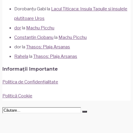
Dorobanțu Gabi
la
Lacul Titicaca: Insula Taquile si insulele
plutitoare Uros
dor
la
Machu Picchu
Constantin Ciobanu
la
Machu Picchu
dor
la
Thasos: Plaja Arsanas
Rahela
la
Thasos: Plaja Arsanas
Informații Importante
Politica de Confidențialitate
Politică Cookie