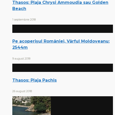
Thasos: Plaja Chrysi Ammoudia sau Golden
Beach
1 septembrie 2018
Pe acoperișul României, Vârful Moldoveanu:
2544m
9 august 2018
Thasos: Plaja Pachis
26 august 2018